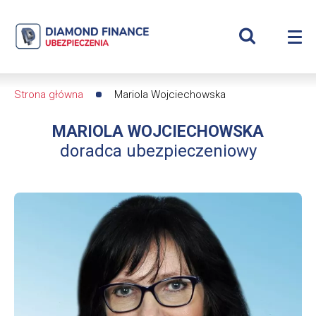
Szukaj
Mariola
Wyświetl
Me
Wojciechowska
Roz
wyszukiwar
me
se
|
Strona główna
Mariola Wojciechowska
Ścieżka
Diamond
MARIOLA WOJCIECHOWSKA
nawigacyjna
Finance
doradca ubezpieczeniowy
Ubezpieczenia
-
dfs24