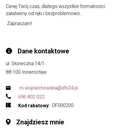
Cenię Twój czas, dlatego wszystkie formalności
załatwimy od ręki i bezproblemowo.
Zapraszam!
Dane kontaktowe
ul. Słoneczna 14/1
88-100
Inowrocław
m.wojciechowska@dfs24.pl
696 802 022
DF000200
Kod rabatowy
Znajdziesz mnie