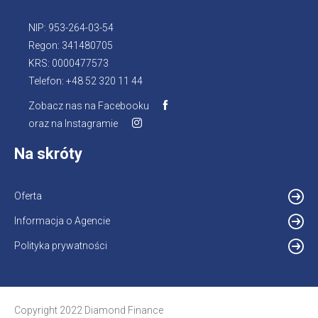
NIP: 953-264-03-54
Regon: 341480705
KRS: 0000477573
Telefon: +48 52 320 11 44
Zobacz nas na Facebooku
Otworzy
oraz na Instagramie
Otworzy
się
się
w
Na skróty
w
nowej
nowej
karcie
karcie
Oferta
Informacja o Agencie
Otworzy
się
Polityka prywatności
w
nowej
karcie
Copyright 2022 Diamond Finance