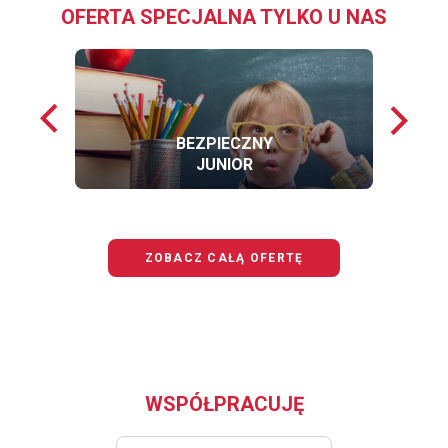
OFERTA SPECJALNA TYLKO U NAS
Poprzednie
Nastę
loga
loga
BEZPIECZNY
JUNIOR
OFERTĘ
BEZPIECZNY
JUNIOR
ZOBACZ CAŁĄ OFERTĘ
WSPÓŁPRACUJĘ