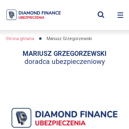
Szukaj
Mariusz
Wyświetl
Me
Grzegorzewski
Roz
wyszukiwar
me
se
GD
Strona główna
Mariusz Grzegorzewski
Ścieżka
|
MARIUSZ GRZEGORZEWSKI
nawigacyjna
Diamond
doradca ubezpieczeniowy
Finance
Ubezpieczenia
-
dfs24