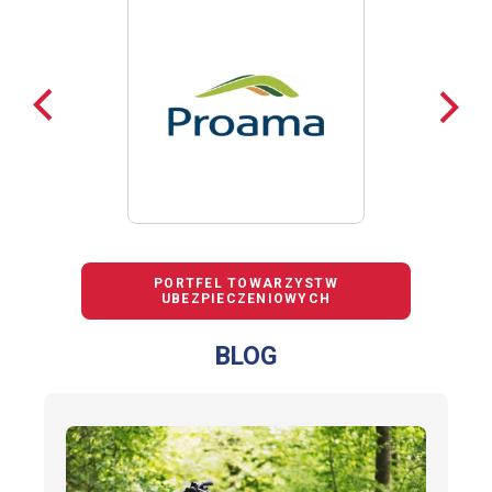
Poprzednie
Nast
loga
loga
PORTFEL TOWARZYSTW
UBEZPIECZENIOWYCH
BLOG