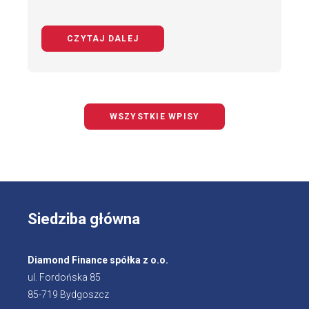
CZYTAJ DALEJ
NA TEMAT BEZPIECZNY ROWERZYS
WSZYSTKIE WPISY
Siedziba główna
Diamond Finance spółka z o.o.
ul. Fordońska 85
85-719 Bydgoszcz