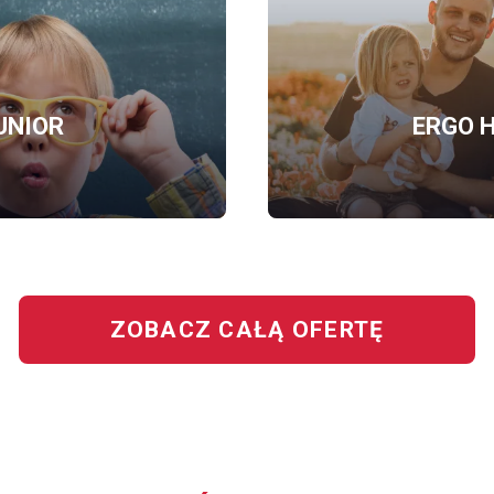
UNIOR
ERGO H
OFERTĘ
BEZPIECZNY
JUNIOR
ZOBACZ CAŁĄ OFERTĘ