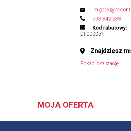
m.gacki@reconte
693 842 233
Kod rabatowy
DF000051
Znajdziesz m
Pokaż lokalizację
MOJA OFERTA