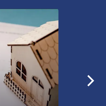
woje nieruchomości i
ój od nieprzewidzianych
szkania, również
ne,
iskowe,
Następ
ści w budowie i pod kredyt
loga
zież, zalanie, powódź.
rmacji