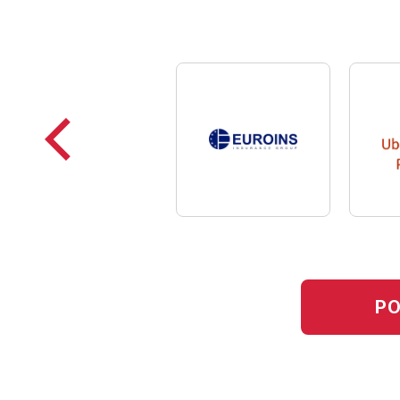
Poprzednie
loga
PO