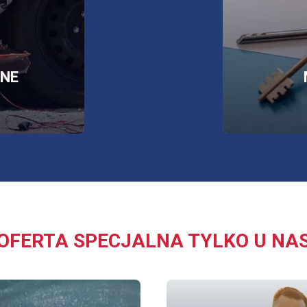
RZY
NE
J
E
OFERTA SPECJALNA TYLKO U NA