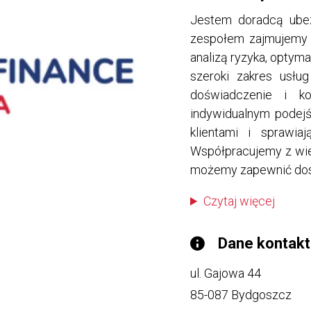
Jestem doradcą ube
zespołem zajmujemy s
analizą ryzyka, optym
szeroki zakres usłu
doświadczenie i k
indywidualnym podej
klientami i sprawia
Współpracujemy z wi
możemy zapewnić dost
Czytaj więcej
Dane kontak
ul. Gajowa 44
85-087
Bydgoszcz