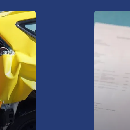
Ubezpiecz s
zyskaj spok
oferty
zdarzeń.
ssistance
domy i mie
wynajmowa
domki letn
nieruchomo
(cesja),
pożar, krad
więcej info