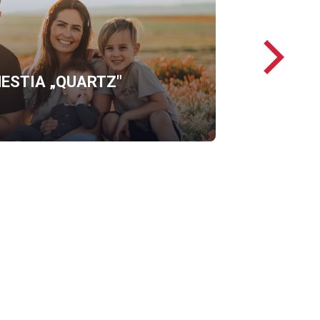
Następ
loga
ESTIA „QUARTZ"
OFERTĘ
ERGO
HESTIA
„QUARTZ"