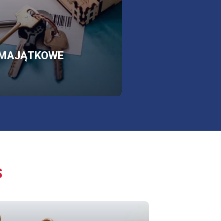
SKLEP
OTWORZY
MAJĄTKOWE
SIĘ
W
NOWEJ
KARCIE
S