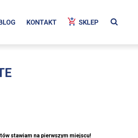
Szuka
BLOG
KONTAKT
SKLEP
OTWORZY
Wyświetl
SIĘ
wyszukiw
W
NOWEJ
KARCIE
TE
entów stawiam na pierwszym miejscu!