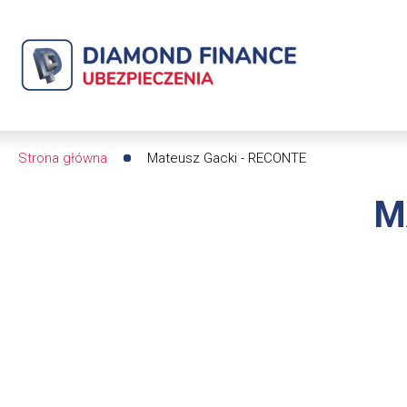
Mateusz
Gacki
|
Diamond
Strona główna
Mateusz Gacki - RECONTE
Ścieżka
Finance
M
nawigacyjna
Ubezpieczenia
-
dfs24