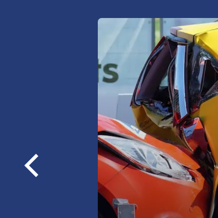
Sprawdź najkorzystniejsze 
ubezpieczeń OC/AC/NNW/a
OC, AC, NNW,
assistance,
Poprzednie
loga
szyby, opony, bagaż
więcej informacji