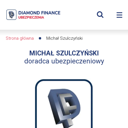
Szukaj
Michał
Wyświetl
Me
Szulczyński
Roz
wyszukiwar
me
se
|
Strona główna
Michał Szulczyński
Ścieżka
Diamond
MICHAŁ SZULCZYŃSKI
nawigacyjna
Finance
doradca ubezpieczeniowy
Ubezpieczenia
-
dfs24