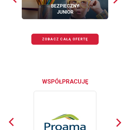
loga
loga
BEZPIECZNY
JUNIOR
OFERTĘ
BEZPIECZNY
JUNIOR
ZOBACZ CAŁĄ OFERTĘ
WSPÓŁPRACUJĘ
Poprzednie
Nast
loga
loga