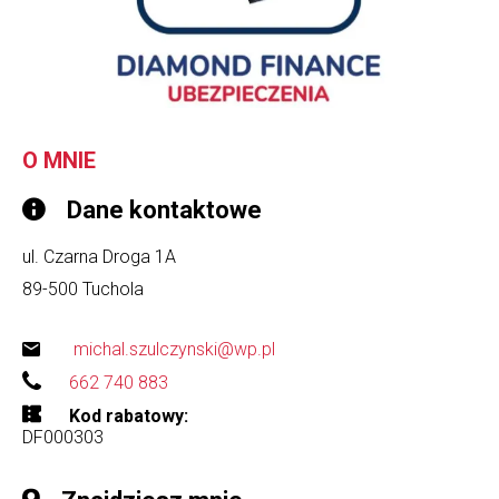
O MNIE
Dane kontaktowe
ul. Czarna Droga 1A
89-500
Tuchola
michal.szulczynski@wp.pl
662 740 883
Kod rabatowy
DF000303