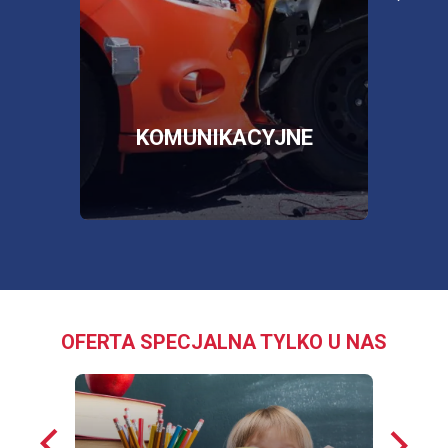
poża
więcej informacji
więc
SKLEP
OTWORZY
SIĘ
W
NOWEJ
E
KOMUNIKACYJNE
KARCIE
OFERTA SPECJALNA TYLKO U NAS
Poprzednie
Nastę