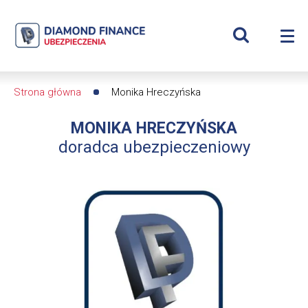
Szukaj
Monika
Wyświetl
Me
Hreczyńska
Roz
wyszukiwar
me
se
|
Strona główna
Monika Hreczyńska
Ścieżka
Diamond
MONIKA HRECZYŃSKA
nawigacyjna
Finance
doradca ubezpieczeniowy
Ubezpieczenia
-
dfs24