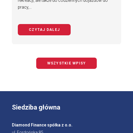
rekreacji, ale także do codziennych dojazdów do
pracy,…
CZYTAJ DALEJ
NA TEMAT BEZPIECZNY ROWERZYS
WSZYSTKIE WPISY
Siedziba główna
Diamond Finance spółka z o.o.
ul. Fordońska 85