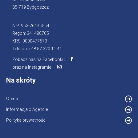
85-719 Bydgoszcz
NIP: 953-264-03-54
Regon: 341480705
KRS: 0000477573
Telefon: +48 52 320 11 44
Zobacz nas na Facebooku
Otworzy
oraz na Instagramie
Otworzy
się
się
w
Na skróty
w
nowej
nowej
karcie
karcie
Oferta
Informacja o Agencie
Otworzy
się
Polityka prywatności
w
nowej