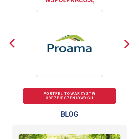
WSPÓŁPRACUJĘ
Poprzednie
Nast
loga
loga
PORTFEL TOWARZYSTW
UBEZPIECZENIOWYCH
BLOG