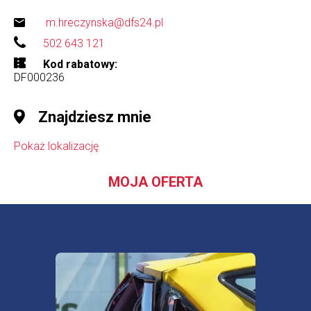
m.hreczynska@dfs24.pl
502 643 121
Kod rabatowy
DF000236
Znajdziesz mnie
Pokaż lokalizację
MOJA OFERTA