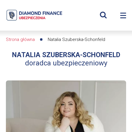
Szukaj
Natalia
Wyświetl
Me
Szuberska-
Roz
wyszukiwar
me
se
Schonfeld
Strona główna
Natalia Szuberska-Schonfeld
Ścieżka
|
NATALIA SZUBERSKA-SCHONFELD
nawigacyjna
Diamond
doradca ubezpieczeniowy
Finance
Ubezpieczenia
-
dfs24