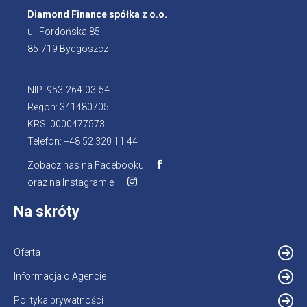
Diamond Finance spółka z o.o.
ul. Fordońska 85
85-719 Bydgoszcz
NIP: 953-264-03-54
Regon: 341480705
KRS: 0000477573
Telefon: +48 52 320 11 44
Zobacz nas na Facebooku
Otworzy
oraz na Instagramie
Otworzy
się
się
w
Na skróty
w
nowej
nowej
karcie
karcie
Oferta
Informacja o Agencie
Otworzy
się
Polityka prywatności