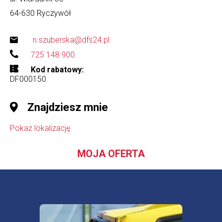
64-630
Ryczywół
n.szuberska@dfs24.pl
725 148 900
Kod rabatowy
DF000150
Znajdziesz mnie
Pokaż lokalizację
MOJA OFERTA