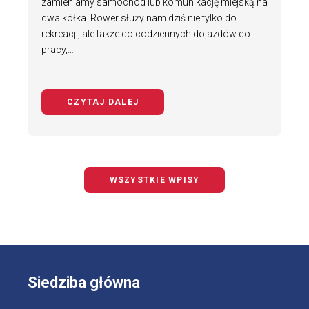
zamieniamy samochód lub komunikację miejską na
dwa kółka. Rower służy nam dziś nie tylko do
rekreacji, ale także do codziennych dojazdów do
pracy,…
CZYTAJ DALEJ
NA TEMAT BEZPIECZNY ROWERZYS
WSZYSTKIE WPISY
Siedziba główna