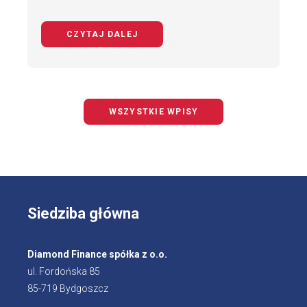
CZYTAJ DALEJ
NA TEMAT BEZPIECZNY ROWERZYS
WSZYSTKIE WPISY
Siedziba główna
Diamond Finance spółka z o.o.
ul. Fordońska 85
85-719 Bydgoszcz