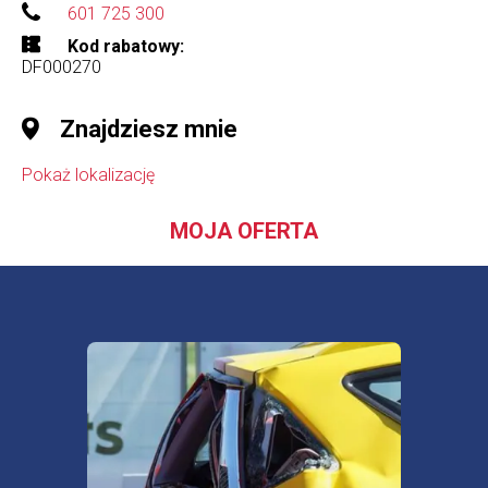
601 725 300
Kod rabatowy
DF000270
Znajdziesz mnie
Pokaż lokalizację
MOJA OFERTA
Ubezp