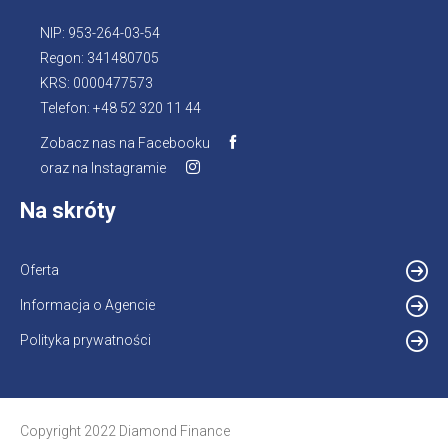
NIP: 953-264-03-54
Regon: 341480705
KRS: 0000477573
Telefon: +48 52 320 11 44
Zobacz nas na Facebooku
Otworzy
oraz na Instagramie
Otworzy
się
się
w
Na skróty
w
nowej
nowej
karcie
karcie
Oferta
Informacja o Agencie
Otworzy
się
Polityka prywatności
w
nowej
karcie
Copyright 2022 Diamond Finance