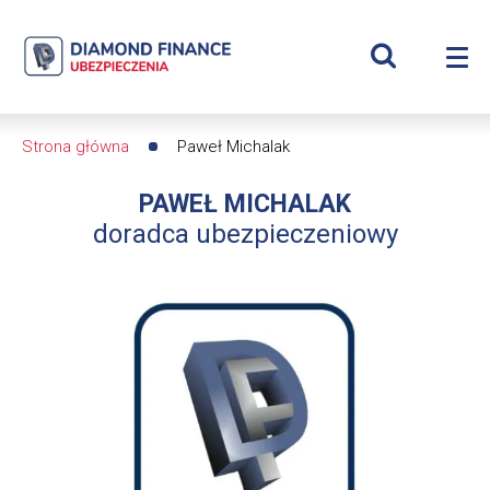
Szukaj
Paweł
Wyświetl
Me
Michalak
Roz
wyszukiwar
me
se
|
Strona główna
Paweł Michalak
Ścieżka
Diamond
PAWEŁ MICHALAK
nawigacyjna
Finance
doradca ubezpieczeniowy
Ubezpieczenia
-
dfs24