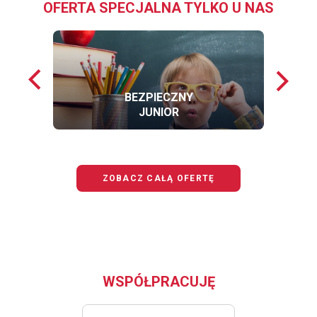
OFERTA SPECJALNA TYLKO U NAS
Poprzednie
Nastę
loga
loga
BEZPIECZNY
JUNIOR
OFERTĘ
BEZPIECZNY
JUNIOR
ZOBACZ CAŁĄ OFERTĘ
WSPÓŁPRACUJĘ