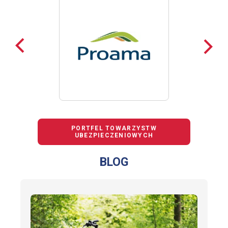
Poprzednie
Nast
loga
loga
PORTFEL TOWARZYSTW
UBEZPIECZENIOWYCH
BLOG