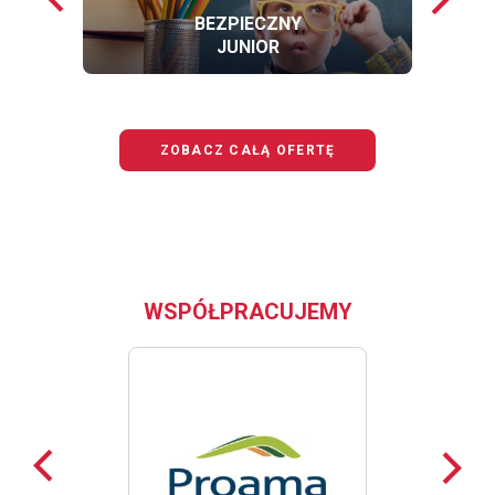
loga
loga
BEZPIECZNY
JUNIOR
OFERTĘ
BEZPIECZNY
JUNIOR
ZOBACZ CAŁĄ OFERTĘ
WSPÓŁPRACUJEMY
Poprzednie
Nast
loga
loga