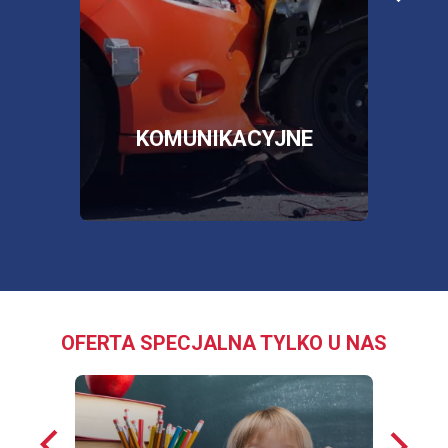
poża
więcej informacji
więc
SKLEP
OTWORZY
SIĘ
W
NOWEJ
E
KOMUNIKACYJNE
KARCIE
OFERTA SPECJALNA TYLKO U NAS
Poprzednie
Nastę