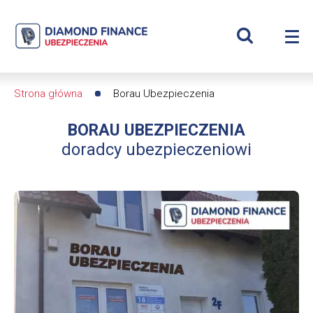
Szukaj
Piotr
Wyświetl
Me
Borau
Roz
wyszukiwar
me
se
|
Strona główna
Borau Ubezpieczenia
Ścieżka
Diamond
BORAU UBEZPIECZENIA
nawigacyjna
Finance
doradcy ubezpieczeniowi
Ubezpieczenia
-
dfs24