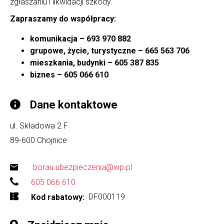
zgłaszaniu i likwidacji szkody.
Zapraszamy do współpracy:
komunikacja – 693 970 882
grupowe, życie, turystyczne – 665 563 706
mieszkania, budynki – 605 387 835
biznes – 605 066 610
Dane kontaktowe
ul. Składowa 2 F
89-600
Chojnice
borau.ubezpieczenia@wp.pl
605 066 610
DF000119
Kod rabatowy