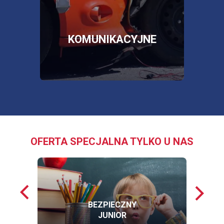
SKLEP
OTWORZY
SIĘ
W
NOWEJ
E
KOMUNIKACYJNE
KARCIE
OFERTA SPECJALNA TYLKO U NAS
Poprzednie
Nastę
loga
loga
BEZPIECZNY
JUNIOR