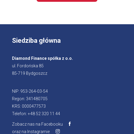
Siedziba główna
Diamond Finance spółka z o.o.
ul. Fordońska 85
85-719 Bydgoszcz
NIP: 953-264-03-54
Regon: 341480705
KRS: 0000477573
Telefon: +48 52 320 11 44
Zobacz nas na Facebooku
Otworzy
oraz na Instagramie
Otworzy
się