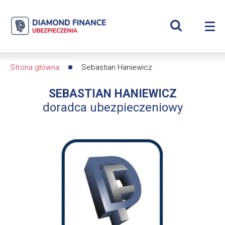
Szukaj
Sebastian
Wyświetl
Me
Haniewicz
Roz
wyszukiwar
me
se
|
Strona główna
Sebastian Haniewicz
Ścieżka
Diamond
SEBASTIAN HANIEWICZ
nawigacyjna
Finance
doradca ubezpieczeniowy
Ubezpieczenia
-
dfs24