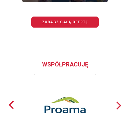
OFERTĘ
BEZPIECZNY
JUNIOR
ZOBACZ CAŁĄ OFERTĘ
WSPÓŁPRACUJĘ
Poprzednie
Nast
loga
loga