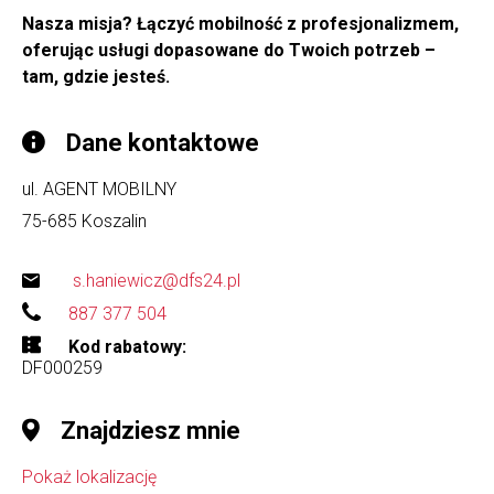
Nasza misja? Łączyć mobilność z profesjonalizmem,
oferując usługi dopasowane do Twoich potrzeb –
tam, gdzie jesteś.
Dane kontaktowe
ul. AGENT MOBILNY
75-685
Koszalin
s.haniewicz@dfs24.pl
887 377 504
Kod rabatowy
DF000259
Znajdziesz mnie
Pokaż lokalizację