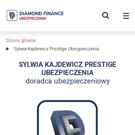
Szukaj
Sylwia
Wyświetl
Me
Kajdewicz
Roz
wyszukiwar
me
se
|
Strona główna
Ścieżka
Diamond
Sylwia Kajdewicz Prestige Ubezpieczenia
nawigacyjna
Finance
SYLWIA KAJDEWICZ PRESTIGE
UBEZPIECZENIA
Ubezpieczenia
doradca ubezpieczeniowy
-
dfs24