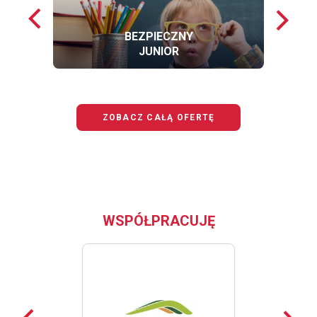
Poprzednie
Nastę
loga
loga
BEZPIECZNY
JUNIOR
OFERTĘ
BEZPIECZNY
JUNIOR
ZOBACZ CAŁĄ OFERTĘ
WSPÓŁPRACUJĘ
Poprzednie
Nast