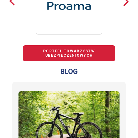
loga
loga
PORTFEL TOWARZYSTW
UBEZPIECZENIOWYCH
BLOG