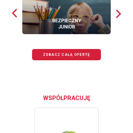
Poprzednie
Nastę
loga
loga
BEZPIECZNY
JUNIOR
OFERTĘ
BEZPIECZNY
JUNIOR
ZOBACZ CAŁĄ OFERTĘ
WSPÓŁPRACUJĘ