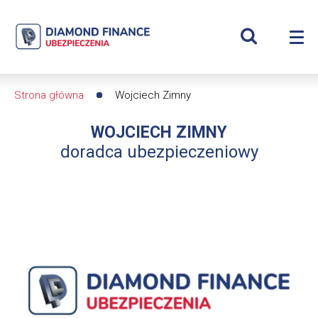
Szukaj
Wojciech
Wyświetl
Me
Zimny
Roz
wyszukiwar
me
se
|
Strona główna
Wojciech Zimny
Ścieżka
Diamond
WOJCIECH ZIMNY
nawigacyjna
Finance
doradca ubezpieczeniowy
Ubezpieczenia
-
dfs24