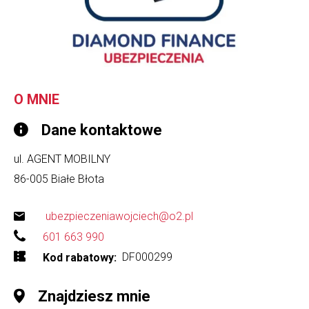
O MNIE
Dane kontaktowe
ul. AGENT MOBILNY
86-005
Białe Błota
ubezpieczeniawojciech@o2.pl
601 663 990
DF000299
Kod rabatowy
Znajdziesz mnie