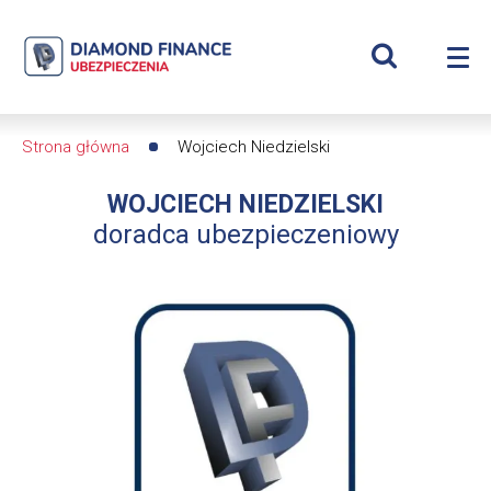
Szukaj
Wojciech
Wyświetl
Me
Niedzielski
Roz
wyszukiwar
me
se
|
Strona główna
Wojciech Niedzielski
Ścieżka
Diamond
WOJCIECH NIEDZIELSKI
nawigacyjna
Finance
doradca ubezpieczeniowy
Ubezpieczenia
-
dfs24