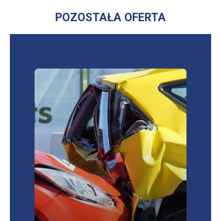
W
NOWEJ
POZOSTAŁA OFERTA
KARCIE
Sprawdź najkorzystniejsze oferty ubezpieczeń
OC/AC/NNW/assistance
OC, AC, NNW,
assistance,
szyby, opony, bagaż
więcej informacji