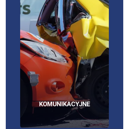
Sprawdź najkorzystniejsze oferty ubezpieczeń
OC/AC/NNW/assistance
OC, AC, NNW,
assistance,
szyby, opony, bagaż
więcej informacji
SKLEP
KOMUNIKACYJNE