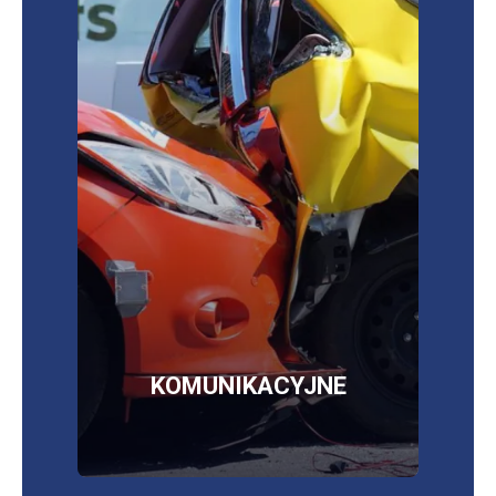
Sprawdź najkorzystniejsze oferty ubezpieczeń
OC/AC/NNW/assistance
OC, AC, NNW,
assistance,
szyby, opony, bagaż
więcej informacji
SKLEP
KOMUNIKACYJNE