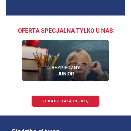
OFERTA SPECJALNA TYLKO U NAS
BEZPIECZNY
JUNIOR
OFERTĘ
BEZPIECZNY
JUNIOR
ZOBACZ CAŁĄ OFERTĘ