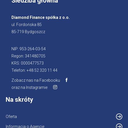
Siedziba główna
Diamond Finance spółka z o.o.
ul. Fordońska 85
85-719 Bydgoszcz
NIP: 953-264-03-54
Regon: 341480705
KRS: 0000477573
Telefon: +48 52 320 11 44
Zobacz nas na Facebooku
oraz na Instagramie
Na skróty
Oferta
Informacja o Agencie