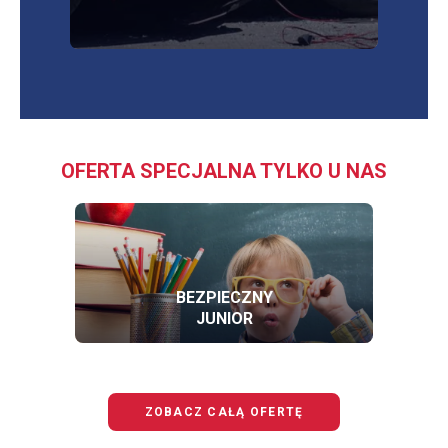
OFERTA SPECJALNA TYLKO U NAS
BEZPIECZNY
JUNIOR
OFERTĘ
BEZPIECZNY
JUNIOR
ZOBACZ CAŁĄ OFERTĘ