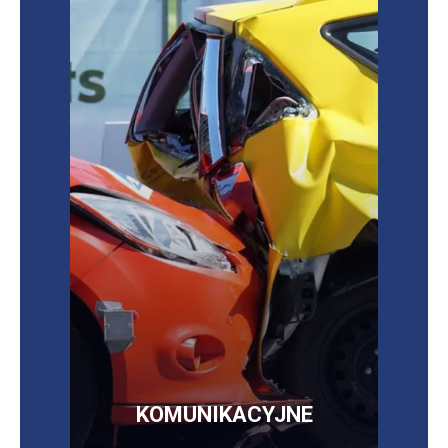
Sprawdź najkorzystniejsze oferty ubezpieczeń
OC/AC/NNW/assistance
OC, AC, NNW,
assistance,
szyby, opony, bagaż
więcej informacji
SKLEP
KOMUNIKACYJNE