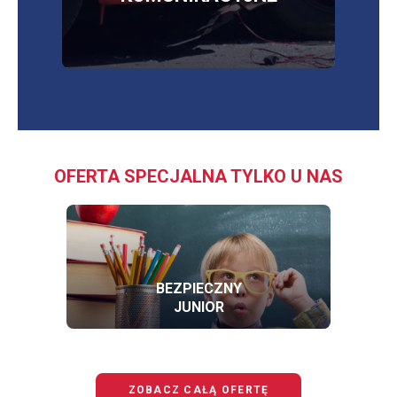
OFERTA SPECJALNA TYLKO U NAS
BEZPIECZNY
JUNIOR
OFERTĘ
BEZPIECZNY
JUNIOR
ZOBACZ CAŁĄ OFERTĘ